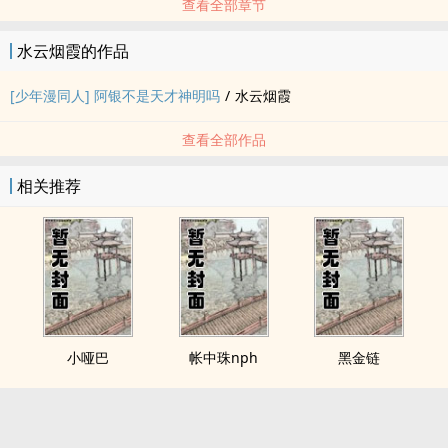
查看全部章节
水云烟霞的作品
[少年漫同人] 阿银不是天才神明吗
/
水云烟霞
查看全部作品
相关推荐
小哑巴
帐中珠nph
黑金链