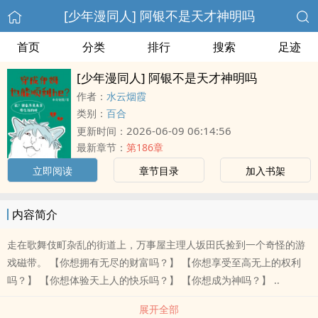
[少年漫同人] 阿银不是天才神明吗
首页
分类
排行
搜索
足迹
[少年漫同人] 阿银不是天才神明吗
作者：
水云烟霞
类别：
百合
2026-06-09 06:14:56
更新时间：
最新章节：
第186章
立即阅读
章节目录
加入书架
内容简介
走在歌舞伎町杂乱的街道上，万事屋主理人坂田氏捡到一个奇怪的游
戏磁带。 【你想拥有无尽的财富吗？】 【你想享受至高无上的权利
吗？】 【你想体验天上人的快乐吗？】 【你想成为神吗？】 ..
展开全部