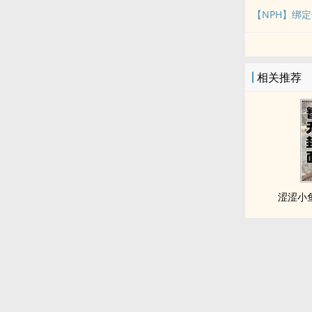
【NPH】绑
相关推荐
涩涩小