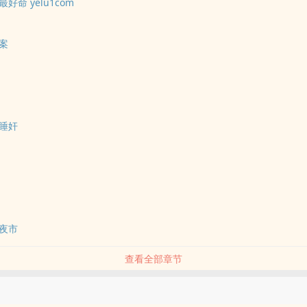
好命 yelu1com
案
睡奸
夜市
查看全部章节
品