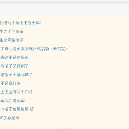
我谱写中华上下五千年》
生之千面影帝
生之网络争霸
：宿主寿元将至本系统正式启动（全书完）
：我去这不是碰瓷嘛
：莫老爷子又摔倒了
：莫老爷子上场踢球了
这不是乱打嘛
：我去怎么有两个门将
冠军我们是冠军
莫老爷子慎重慎重 呀
100岁踢足球