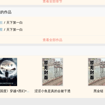
查看全部章节
白的作品
狂
/
天下第一白
星
/
天下第一白
查看全部作品
《落入彩虹国度》穿越+西幻+言情
涩涩小鱼是真的会被干透
黑金链