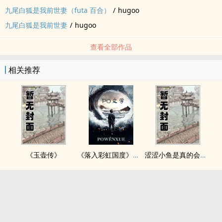
九尾白狐是我前世妻（futa 百合）
/
hugoo
九尾白狐是我前世妻
/
hugoo
查看全部作品
相关推荐
《玉壶传》
《落入彩虹国度》穿越+西幻+言情
涩涩小鱼是真的会被干透