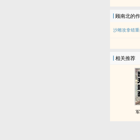
顾南北的
沙雕攻拿错重
相关推荐
军