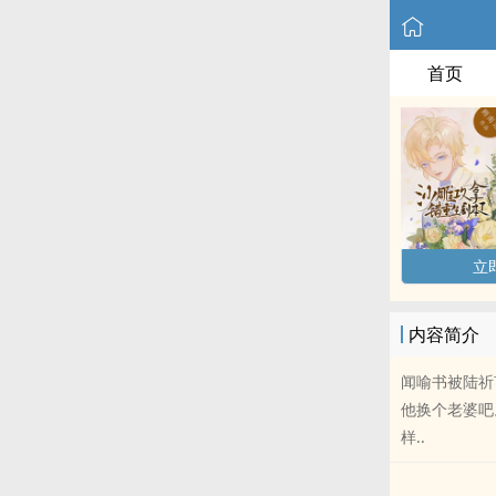
首页
立
内容简介
闻喻书被陆祈
他换个老婆吧
样..