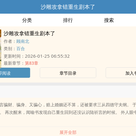
沙雕攻拿错重生剧本了
分类
排行
搜索
沙雕攻拿错重生剧本了
作者：
顾南北
类别：
百合
2026-01-25 06:55:32
更新时间：
最新章节：
第83章
即阅读
章节目录
加入
言骗财、骗身、又骗心，赔上婚姻还不算，还被要求三从四德守夫纲。 
。 再次醒来，闻喻书发现自己重生回到还没认识陆祈言的时候。 外人眼
展开全部