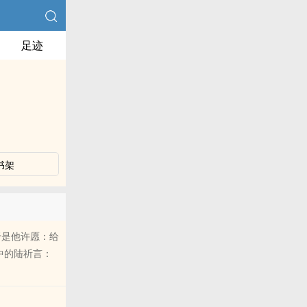
足迹
书架
于是他许愿：给
中的陆祈言：