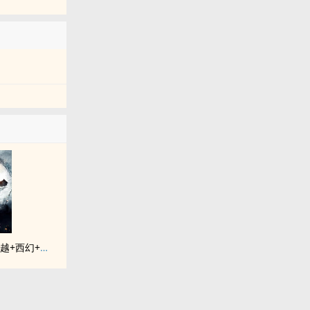
《落入彩虹国度》穿越+西幻+言情