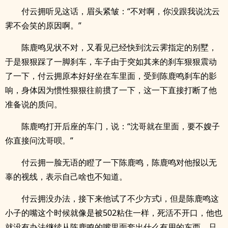
付云拥听见这话，眉头紧皱：“不对啊，你没跟我说沈云
霁不会笑的原因啊。”
陈鹿鸣见状不对，又看见已经快到沈云霁指定的别墅，
于是狠狠踩了一脚刹车，车子由于突如其来的刹车狠狠震动
了一下，付云拥原本好好坐在车里面，受到陈鹿鸣刹车的影
响，身体因为惯性狠狠往前掼了一下，这一下直接打断了他
准备说的质问。
陈鹿鸣打开后座的车门，说：“沈哥就在里面，要不嫂子
你直接问沈哥呗。”
付云拥一脸无语的瞪了一下陈鹿鸣，陈鹿鸣对他报以无
辜的视线，表示自己啥也不知道。
付云拥没办法，接下来他试了不少方式i，但是陈鹿鸣这
小子的嘴这个时候就像是被502粘住一样，死活不开口，他也
就没有办法继续从陈鹿鸣的嘴里面套出什么有用的东西，只