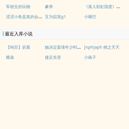
《落入彩虹国度》穿越+西幻+言情
军校生的玩物
豢养
涩涩小鱼是真的会被干透
互为囚宠g1
小哑巴
最近入库小说
她决定宴请年少时的自己（1v1H）
【纯百】折翼
[nph]aph 桃之夭夭
蝶蛊
捷足先登
小疯子