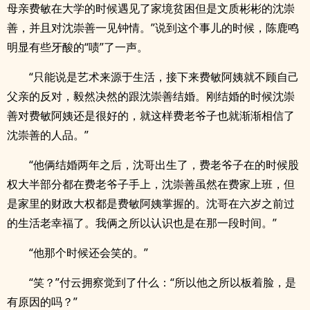
母亲费敏在大学的时候遇见了家境贫困但是文质彬彬的沈崇
善，并且对沈崇善一见钟情。”说到这个事儿的时候，陈鹿鸣
明显有些牙酸的“啧”了一声。
“只能说是艺术来源于生活，接下来费敏阿姨就不顾自己
父亲的反对，毅然决然的跟沈崇善结婚。刚结婚的时候沈崇
善对费敏阿姨还是很好的，就这样费老爷子也就渐渐相信了
沈崇善的人品。”
“他俩结婚两年之后，沈哥出生了，费老爷子在的时候股
权大半部分都在费老爷子手上，沈崇善虽然在费家上班，但
是家里的财政大权都是费敏阿姨掌握的。沈哥在六岁之前过
的生活老幸福了。我俩之所以认识也是在那一段时间。”
“他那个时候还会笑的。”
“笑？”付云拥察觉到了什么：“所以他之所以板着脸，是
有原因的吗？”