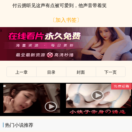
付云拥听见这声有点被可爱到，他声音带着笑
〔加入书签〕
x
上一章
目录
封面
下一页
x
热门小说推荐