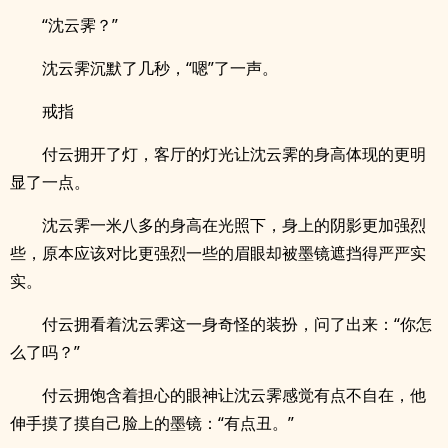
“沈云霁？”
沈云霁沉默了几秒，“嗯”了一声。
戒指
付云拥开了灯，客厅的灯光让沈云霁的身高体现的更明
显了一点。
沈云霁一米八多的身高在光照下，身上的阴影更加强烈
些，原本应该对比更强烈一些的眉眼却被墨镜遮挡得严严实
实。
付云拥看着沈云霁这一身奇怪的装扮，问了出来：“你怎
么了吗？”
付云拥饱含着担心的眼神让沈云霁感觉有点不自在，他
伸手摸了摸自己脸上的墨镜：“有点丑。”