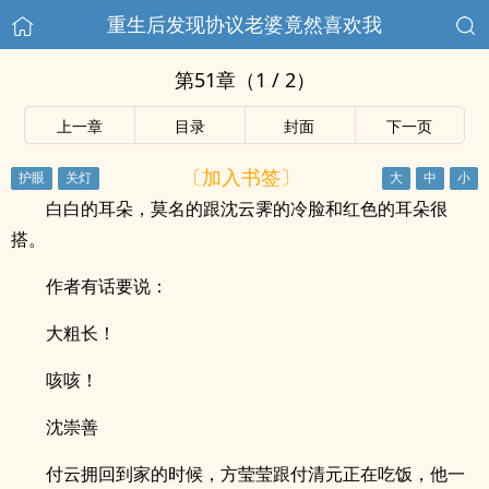
重生后发现协议老婆竟然喜欢我
第51章（1 / 2）
上一章
目录
封面
下一页
〔加入书签〕
白白的耳朵，莫名的跟沈云霁的冷脸和红色的耳朵很
搭。
作者有话要说：
大粗长！
咳咳！
沈崇善
付云拥回到家的时候，方莹莹跟付清元正在吃饭，他一