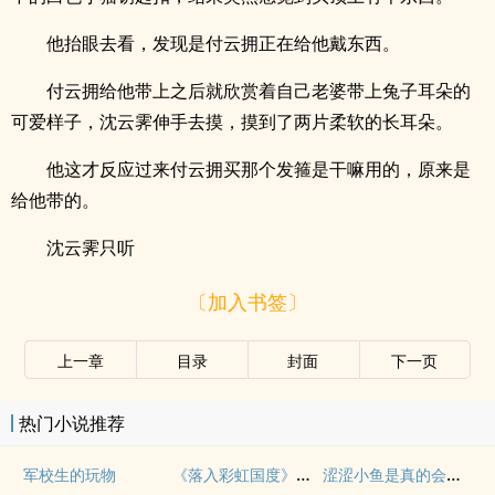
他抬眼去看，发现是付云拥正在给他戴东西。
付云拥给他带上之后就欣赏着自己老婆带上兔子耳朵的
可爱样子，沈云霁伸手去摸，摸到了两片柔软的长耳朵。
他这才反应过来付云拥买那个发箍是干嘛用的，原来是
给他带的。
沈云霁只听
〔加入书签〕
上一章
目录
封面
下一页
热门小说推荐
《落入彩虹国度》穿越+西幻+言情
涩涩小鱼是真的会被干透
军校生的玩物