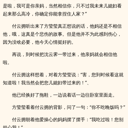
是啦，我可是你亲妈，当然相信你，只不过我未来儿媳妇看
起来那么高冷，你确定你能拿捏住人家？”
付云拥听出来了方莹莹真正想说的话，他妈还是不相信
他，哦，这真是个悲伤的故事。但是他并不为此感到伤心，
因为没啥必要，他今天心情挺好的。
再说，到时候把沈云霁一带过来，他亲妈就会相信他
啦。
付云拥这样想着，对着方莹莹说：“害，您到时候看这就
知道啦！我当然会把您儿媳妇带过来的！”、
他已经换好了拖鞋，一边说着话一边往卧室里面走。
方莹莹看着付云拥的背影，问了一句：“你不吃晚饭吗？”
付云拥朝着他爱操心的妈妈摆了摆手：“我吃过啦！您别
担心我！”