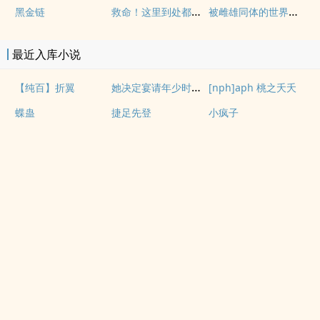
救命！这里到处都是阴暗批（西幻NPH）
被雌雄同体的世界爆炒了（玄幻nph）
黑金链
最近入库小说
她决定宴请年少时的自己（1v1H）
【纯百】折翼
[nph]aph 桃之夭夭
蝶蛊
捷足先登
小疯子