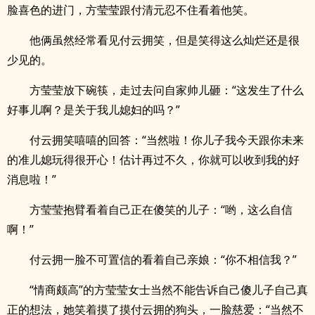
脸喜色的进门，方莹莹跟付清元忍不住看着他笑。
他俩虽然经常看见付云拥笑，但是笑得这么灿烂还是很
少见的。
方莹莹放下碗筷，走过去问自家帅儿砸：“这发生了什么
好事儿啊？是关于我儿媳妇的吗？”
付云拥笑嘻嘻的回答：“当然啦！你儿子我今天跟你未来
的准儿媳玩得很开心！估计再过不久，你就可以收到我的好
消息啦！”
方莹莹抱臂看着自己正在傻笑的儿子：“哟，这么自信
啊！”
付云拥一脸不可置信的看着自己亲娘：“你不相信我？”
“情商颇高”的方莹莹女士当然不能告诉自己傻儿子自己真
正的想法，她笑着摸了摸付云拥的狗头，一脸慈爱：“当然不