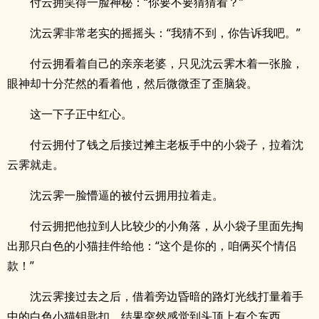
付云拥笑得一脸神秘：“你要不要猜猜看？”
沈云霁非常老实的摇摇头：“我猜不到，你告诉我吧。”
付云拥看着自己的亲亲老婆，只见沈云霁木着一张脸，
眼神却十分茫然的看着他，然后微微歪了歪脑袋。
这一下子正中红心。
付云拥付了钱之后接过摊主老板手中的小袋子，拉着沈
云霁就走。
沈云霁一脸懵逼的被付云拥用拉着走。
付云拥把他拉到人比较少的小角落，从小袋子里面先掏
出那只白色的小猫挂件给他：“这个是你的，咱俩买个情侣
款！”
沈云霁接过去之后，借着旁边昏暗的路灯光线打量着手
中的白色小猫钥匙扣，结果突然感觉到头顶上有个东西。