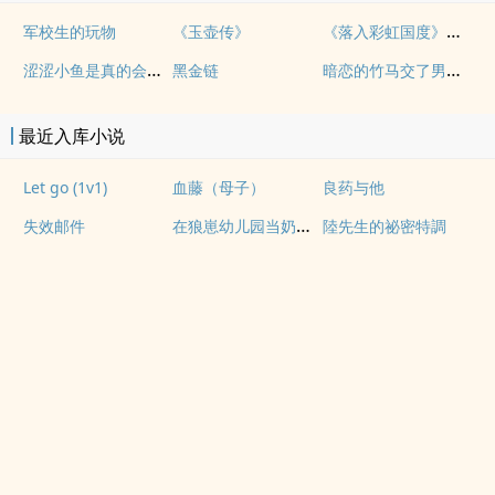
《落入彩虹国度》穿越+西幻+言情
军校生的玩物
《玉壶传》
涩涩小鱼是真的会被干透
暗恋的竹马交了男朋友（bg，弯掰直，1v2）
黑金链
最近入库小说
Let go (1v1)
血藤（母子）
良药与他
在狼崽幼儿园当奶爸的日常
失效邮件
陸先生的祕密特調