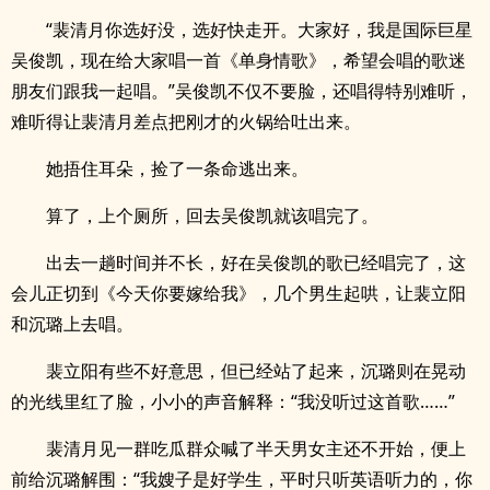
“裴清月你选好没，选好快走开。大家好，我是国际巨星
吴俊凯，现在给大家唱一首《单身情歌》，希望会唱的歌迷
朋友们跟我一起唱。”吴俊凯不仅不要脸，还唱得特别难听，
难听得让裴清月差点把刚才的火锅给吐出来。
她捂住耳朵，捡了一条命逃出来。
算了，上个厕所，回去吴俊凯就该唱完了。
出去一趟时间并不长，好在吴俊凯的歌已经唱完了，这
会儿正切到《今天你要嫁给我》，几个男生起哄，让裴立阳
和沉璐上去唱。
裴立阳有些不好意思，但已经站了起来，沉璐则在晃动
的光线里红了脸，小小的声音解释：“我没听过这首歌……”
裴清月见一群吃瓜群众喊了半天男女主还不开始，便上
前给沉璐解围：“我嫂子是好学生，平时只听英语听力的，你