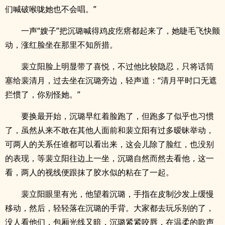
们喊破喉咙她也不会唱。”
一声“嫂子”把沉璐喊得鸡皮疙瘩都起来了，她睫毛飞快颤
动，涨红脸坐在那里不知所措。
裴立阳脸上明显带了喜悦，不过他比较隐忍，只将话筒
塞给裴清月，过去坐在沉璐旁边，轻声道：“清月平时口无遮
拦惯了，你别怪她。”
要换最开始，沉璐早红着脸跑了，但跑多了似乎也习惯
了，虽然从来不敢在其他人面前和裴立阳有过多暧昧举动，
可两人的关系任谁都可以看出来，这会儿除了脸红，也没别
的表现，等裴立阳往边上一坐，沉璐自然而然去看他，这一
看，两人的视线便跟抹了胶水似的粘在了一起。
裴立阳眼里有光，他望着沉璐，手指在皮制沙发上缓慢
移动，然后，轻轻落在沉璐的手背。大家都去玩乐别的了，
没人看他们，包厢光线又暗，沉璐紧紧咬唇，在温柔的歌声