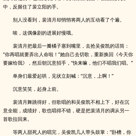
中，反握住了裴立阳的手。
别人没看到，裴清月却悄悄将两人的互动看了个遍。
唉，这偶像剧的进展好慢哦。
裴清月把最后一瓣橘子塞到嘴里，去抢吴俊凯的话筒：
“你再唱就要弄出人命啦！”她自己去切歌，重新换回《今天你
要嫁给我》，然后朝沉意招手，“快来嘛，他们不唱我们唱。”
单身们最爱起哄，见状立刻喊：“沉意，上啊！”
沉意笑笑，起身上前。
裴清月舞跳得好，但歌唱的和吴俊凯不相上下，好在沉
意全能，成绩好，歌也唱得不错，硬是把裴清月的调从另一
首歌拉回来。
等两人甜死人的唱完，吴俊凯几人带头鼓掌：“卧槽，你