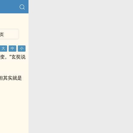
页
变。”玄奘说
但其实就是