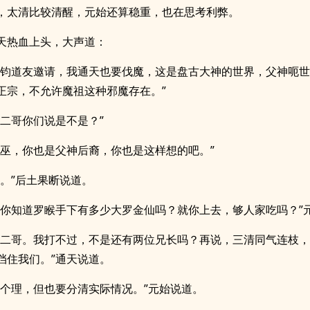
，太清比较清醒，元始还算稳重，也在思考利弊。
天热血上头，大声道：
鸿钧道友邀请，我通天也要伐魔，这是盘古大神的世界，父神呃
正宗，不允许魔祖这种邪魔存在。”
，二哥你们说是不是？”
祖巫，你也是父神后裔，你也是这样想的吧。”
有。”后土果断说道。
，你知道罗睺手下有多少大罗金仙吗？就你上去，够人家吃吗？”
，二哥。我打不过，不是还有两位兄长吗？再说，三清同气连枝
挡住我们。”通天说道。
这个理，但也要分清实际情况。”元始说道。