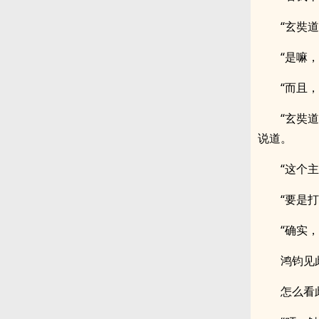
“玄奘
“是嘛
“而且
“玄奘
说道。
“这个
“要是
“确实
鸿钧见
怎么看