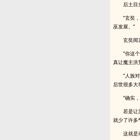
后土目
“玄奘
巫发展。”
玄奘闻
“你这
真让魔主洪
“人族
后世很多大
“确实
若是让
就少了许多
这就是