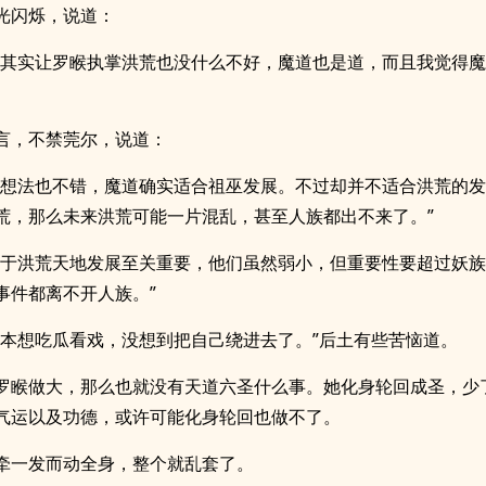
光闪烁，说道：
，其实让罗睺执掌洪荒也没什么不好，魔道也是道，而且我觉得
言，不禁莞尔，说道：
个想法也不错，魔道确实适合祖巫发展。不过却并不适合洪荒的
荒，那么未来洪荒可能一片混乱，甚至人族都出不来了。”
对于洪荒天地发展至关重要，他们虽然弱小，但重要性要超过妖
事件都离不开人族。”
，本想吃瓜看戏，没想到把自己绕进去了。”后土有些苦恼道。
罗睺做大，那么也就没有天道六圣什么事。她化身轮回成圣，少
气运以及功德，或许可能化身轮回也做不了。
牵一发而动全身，整个就乱套了。