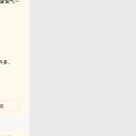
鸿蒙紫气一
许多。
页