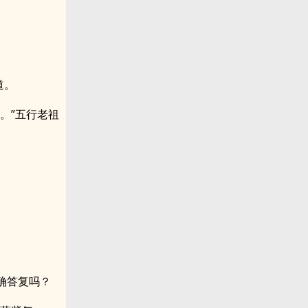
。
道。
。”五行老祖
确答复吗？