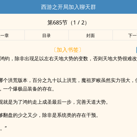
西游之开局加入聊天群
第685节（1 / 2）
上一章
目录
封面
下一
〔加入书签〕
在鸿钧，除非出现足以左右天地大势的变数，否则天地大势很难改
哪个洪荒版本，百分之九十以上洪荒，魔祖罗睺虽然实力强大，
，一个爆极品装备的存在。
现就是为了鸿钧走上成圣最后一步，完善天道大势。
够翻盘的少之又少，除非是系统类的存在干预。
。”