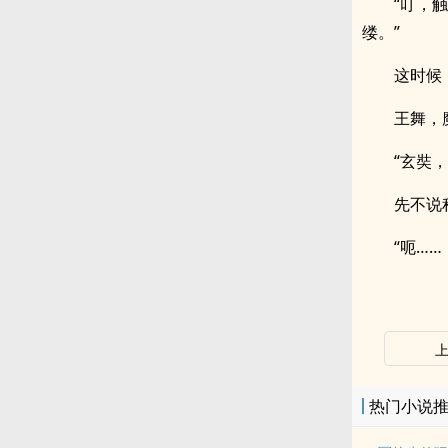
“叮，
缕。”
这时候
王舞，
“玄奘
先不说
“呃……
热门小说