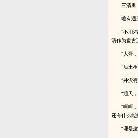
三清里
唯有通
“不用
清作为盘古
“大哥
“后土
“并没
“通天
“呵呵
还有什么能
“理是