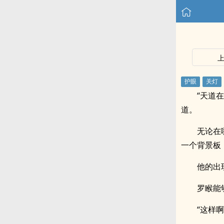
“天道
道。
无论在
一个背景板
他的出
罗睺能
“这样啊