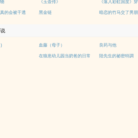
物
《玉壶传》
真的会被干透
黑金链
小说
)
血藤（母子）
良药与他
在狼崽幼儿园当奶爸的日常
陸先生的祕密特調