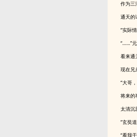
作为三
通天的
“实际
“……”
看来通
现在兄
“大哥
将来的
太清沉
“玄奘
“看我