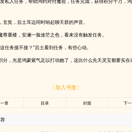
触发私人任务，帮助鸿钧对付魔祖，任务完成，获得积分十万，
，玄奘，后土耳边同时响起聊天群的声音。
魔尊重楼，安澜一脸迷茫之色，看来没有触发任务。
，这任务接不接？”后土看到任务，有些心动。
积分，光是鸿蒙紫气足以打动她了，这比什么先天灵宝都要实在
〔加入书签〕
上一章
目录
封面
下一
推荐