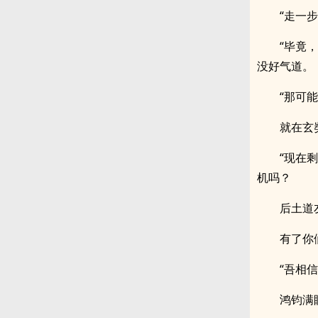
“走一
“毕竟
没好气道。
“那可
就在玄
“现在
机吗？
后土道
有了你
“吾相
鸿钧满