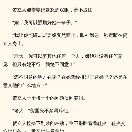
贺立人迎着姜娟暴怒的双眼，毫不退怯。
“嬢，我可以照顾好她一辈子。”
“我让你照顾……”姜娟戛然而止，眼神飘忽一秒定睛在贺
立人身上。
“老大，你可以娶其他任何一个人，嬢绝对没有任何意
见，但只有她不行，我绝不同意！”
“您不同意的地方在哪？在她曾经推过王迎娣吗？还是在
意其他的什么地方？”
贺立人一个接一个的问题质问姜娟。
“老大！”贺国庆不禁呵斥他。
贺立人按捺下刚才的冲动，垂下眼眸看着鞋尖，鞋尖交
换抬起落下，重又抬头看姜娟。