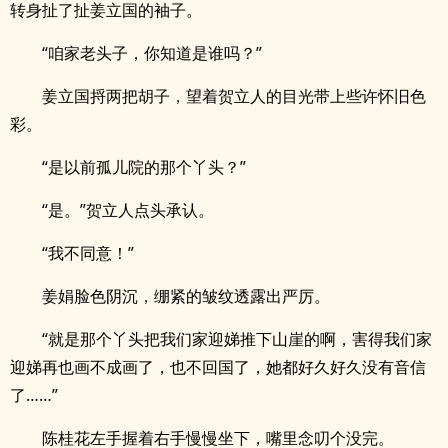
转身扯了扯姜立国的袖子。
“咱家老头子，你知道是谁吗？”
姜立国捋两把胡子，望着贺立人的目光带上些许怀旧色
彩。
“是以前孤儿院的那个丫头？”
“是。”贺立人点头承认。
“我不同意！”
姜娟脸色阴沉，绷紧的皱纹透露出严厉。
“就是那个丫头把我们家迎娣推下山崖的啊，害得我们家
迎娣再也画不成画了，也不回国了，她都好久好久没有音信
了……”
陈桂花左手握着右手慢慢坐下，嘴里念叨个没完。