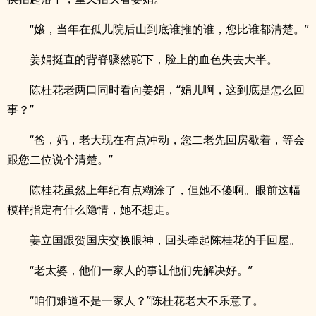
“嬢，当年在孤儿院后山到底谁推的谁，您比谁都清楚。”
姜娟挺直的背脊骤然驼下，脸上的血色失去大半。
陈桂花老两口同时看向姜娟，“娟儿啊，这到底是怎么回
事？”
“爸，妈，老大现在有点冲动，您二老先回房歇着，等会
跟您二位说个清楚。”
陈桂花虽然上年纪有点糊涂了，但她不傻啊。眼前这幅
模样指定有什么隐情，她不想走。
姜立国跟贺国庆交换眼神，回头牵起陈桂花的手回屋。
“老太婆，他们一家人的事让他们先解决好。”
“咱们难道不是一家人？”陈桂花老大不乐意了。