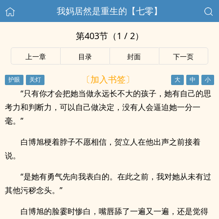
我妈居然是重生的【七零】
第403节（1 / 2）
上一章
目录
封面
下一页
〔加入书签〕
“只有你才会把她当做永远长不大的孩子，她有自己的思
考力和判断力，可以自己做决定，没有人会逼迫她一分一
毫。”
白博旭梗着脖子不愿相信，贺立人在他出声之前接着
说。
“是她有勇气先向我表白的。在此之前，我对她从未有过
其他污秽念头。”
白博旭的脸霎时惨白，嘴唇舔了一遍又一遍，还是觉得