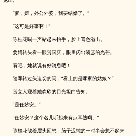
见山。
“爹，嬢，外公外婆，我要结婚了。”
“这可是好事啊！”
陈桂花唰一声站起来拍手，脸上喜色溢出。
姜娟转头看一眼贺国庆，眼里闪出嘚瑟的光芒。
看吧，她就说有好消息吧！
随即转过头迫切的问，“看上的是哪家的姑娘？”
贺立人迎着她欢欣的目光坦白告知。
“是任妙安。”
“任妙安？这个名儿听起来有点耳熟啊。”
陈桂花皱着眉头回想，脑子迟钝的一时半会想不起来，