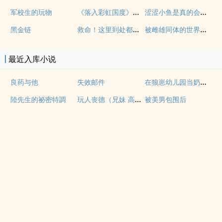
《落入彩虹国度》穿越+西幻+言情
涩涩小鱼是真的会被干透
军校生的玩物
救命！这里到处都是阴暗批（西幻NPH）
被雌雄同体的世界爆炒了（玄幻nph）
黑金链
最近入库小说
在狼崽幼儿园当奶爸的日常
良药与他
失效邮件
玩人丧德（兄妹 高H）
陸先生的祕密特調
被美男包围后