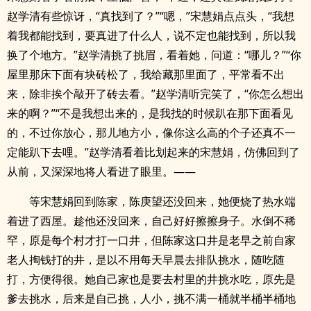
赵学清有些惊讶，“真找到了？”“嗯，”宋慧娟点点头，“我想
着我都能找到，要真进了什么人，说不定也能找到，所以我
换了个地方。”赵学清挑了挑眉，看着她，问道：“哪儿？”“你
屋里那床下面有块砖松了，我给藏那里面了，平常看不出
来，除非挨个敲开了砖去看。”赵学清听完笑了，“你怎么想出
来的啊？”“不是我想出来的，是我找的时候趴在那下面看见
的，不过你放心，那儿地方小，像你这么高的个子还真不一
定能趴下去哩。”赵学清看着比划起来的宋慧娟，仿佛回到了
从前，又深深地将人看进了眼里。——
等宋慧娟回到陈家，陈庚望还没回来，她便烧了热水端
着进了西屋。趁他还没回来，自己好好擦擦身子。水倒不稀
罕，原是每个村才打一口井，但陈家这口井是老早之前自家
老人掏钱打的井，是以不用每天早晨去排队挑水，随吃随
打，方便得很。她自己家也是要去村里的井挑水吃，原先是
爹去挑水，后来是自己挑，人小，挑不满一桶就半桶半桶地