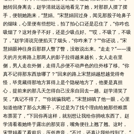
她转回身离去，赵学清就远远地看见了她，对那群人摆了摆
手，便朝她跑来，“慧娟。”宋慧娟回过身，闻见那股子呛鼻子
的烟味，心里便有些想吐，拍了拍心口还是忍住了，“你咋也
吸烟了？这对身子不好，还是少吸点好。”“哎，不吸了，不吸
了，”赵学清说完便掐灭了烟头，“你咋来了？”“你还说，”宋
慧娟眼神往身后那群人瞥了瞥，没敢说出来。“走走？”——漫
天的月光将路上那两人的影子拉得越来越长，女人走在里
侧，男人走在外侧，走得几步便不动声色的往外移了移。“你
真不记得那东西放哪了？”回来的路上宋慧娟越想越觉得奇
怪，毕竟藏得那地方算得上是个隐秘地方了，他要是真担
心，提前来的那几天怎得自己没亲自回去一趟。赵学清笑了
笑，“真记不得了。”“你就骗我吧，”宋慧娟嗔了他一眼，心里
知道他绕了那么大圈子，不过是为了找个理由给她那些粮票
布票罢了，“下回你再这样，就别想让我给你捎啥东西了。赵
学清看着她终于露出的那笑容，嘴角便往上翘了翘。这时，
宋慧娟看了看前后，压低声音，“不过，还真让我给找到了。”