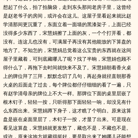
想起了什么，拍了拍脑袋，走到东头那间老房子里，这曾经
是赵老爷子的房间，或许会在这儿。这屋子里看起来就比赵
学清那间更沉重了，东面立着一面墙的黑漆架子，上面已经
没得多少东西了，宋慧娟擦了上面的灰，一个个打开看，都
没有。连这儿也没有，可满屋子再没有其他能放的下算盘的
地方了。不知怎的，宋慧娟总觉着这么宝贵的东西就在这间
屋子里藏着，可到底藏哪儿了呢？找了半晌，宋慧娟也顾不
得什么了，再拖下去时间就快来不及了。宋慧娟朝着香火桌
上的牌位拜了三拜，默默念叨了几句，再起身就径直朝那香
火桌的后面走了过去，每个牌位都仔仔细细的看了一遍，只
有赵学清母亲的牌位上不大一样。那牌位下面的桌里层嵌了
根木钉子，轻轻一按，只听得那下面轻轻一响，却没见有什
么东西出来。宋慧娟蹲下身子，这才瞧了个明白。原来这算
盘是嵌在桌面里层了，木钉子一按，才显了出来。可是现在
看见这算盘，宋慧娟就更发愁了，藏也不是，不藏也不是。
或许，原来这地方就藏得挺好，要是取出来了她哪儿还能想