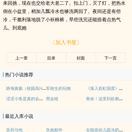
来回挑，现在也交给老大老二了。扣上门，灭了灯，把热水
倒在小盆里，稍加几瓢冷水也够洗两回了。夜间还是有些
冷，干脆利落地脱了小袄棉裤，早些洗完还能捂着点热气
儿。到底她
〔加入书签〕
上一章
目录
封面
下一页
热门小说推荐
静海旖旎（校园高H）
《落入彩虹国度》穿越+西幻+言情
军校生的玩物
涩涩小鱼是真的会被干透
救命！这里到处都是阴暗批（西幻NPH）
黑金链
最近入库小说
在狼崽幼儿园当奶爸的日常
良药与他
失效邮件