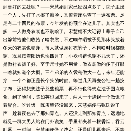
到更好的去处呢？——宋慧娟到家已经四点多了，院子里没
一个人，先打了水擦了擦脸，又倚着床头查了一遍布票。足
足有二十四尺的布票，今年发的份额全在这儿了。其实也不
多，一人做身衣裳也不剩啥了。宋慧娟不大记得上辈子自己
出嫁前给他们收拾了啥衣裳，不过晌午晒被子见那床头放着
冬天的衣裳也够穿，每人就做身衬衣裤子，不拘啥时候都能
穿。况且按着阳历也快四月了，小袄棉裤也穿不几天了，还
是做衬衣裤子好。至于尺寸她不用量，做衣裳做的多了打眼
一瞧就知道个大概。三个弟弟的衣裳稍做大一点，来年还能
穿，一个个都正是长个头的时候。等过几天再去公社一趟换
了布，还得想想法子兑些粮票，再不行也得想点法子囤点粮
食。到了晚间，陈如英也回来了，两人一个烧锅一个做饭打
着配合。吃过饭，陈庚望还没回来，宋慧娟便与张氏说了一
声，趁着夜色去了那知青点。人还没走到那知青点，远远地
就见一群大男人站在门外说笑，手里都夹着一根香烟，吞云
吐雾。一时间，宋慧娟便做了决定，还是明儿再来吧。不等