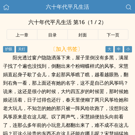
六十年代平凡生活
六十年代平凡生活 第16（1 / 2）
上一章
目录
封面
下一页
〔加入书签〕
阳光透过窗户隐隐洒落下来，屋子里倒没有多黑，满屋
子找了个遍也没找到，倒翻出来个粉蝴蝶样式的风筝。宋慧
娟直起身子歇了会儿，拿起那风筝瞧了瞧，越看越眼熟，翻
到右角一看，那上面还有她的名字，这不是自己的风筝吗？
说来，这还是很小的时候，大约四五岁的时候罢，那时候她
娘还活着，日子过得也还行，春天里便糊了两只风筝给她和
老大玩儿，不知怎的她的那只被一阵风给吹跑了，没想到这
风筝原来是在这儿呢。叹了两声气，宋慧娟便抬头向前看
了，连那么多年前的小玩意儿都翻出来了，难不成不在这儿
吗？可这么珍贵的东西不在这儿还能在哪儿呢？宋慧娟猛地