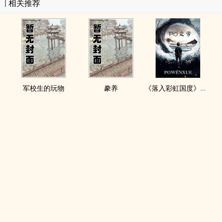
相关推荐
军校生的玩物
豢养
《落入彩虹国度》穿越+西幻+言情