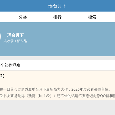
瑶台月下
分类
排行
搜索
瑶台月下
共收录 1 部作品
的全部作品集
V2）
在一日晨会突然昏厥瑶台月下最新鼎力大作，2026年度必看都市言情。
位书友要是觉得《残荷（bg1V2）》还不错的话请不要忘记向您QQ群和