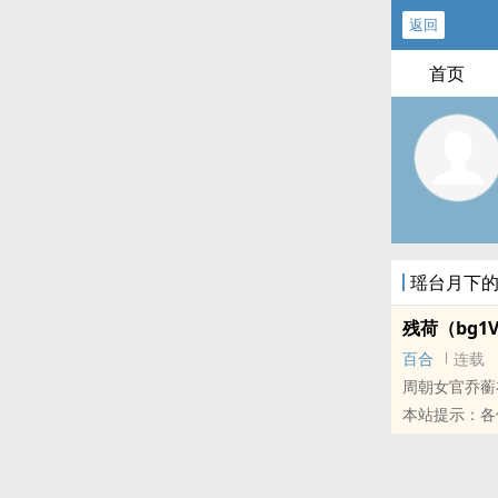
返回
首页
瑶台月下
残荷（bg1
百合
连载
周朝女官乔蘅
本站提示：各
推荐哦！