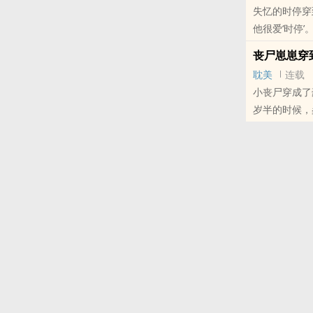
失忆的时停穿
他很爱‘时停
停’。】 
丧尸崽崽穿
本站提示：各
耽美
连载
的朋友推荐哦
小丧尸穿成了
岁半的时候，
保姆教唆..
本站提示：各
博里的朋友推