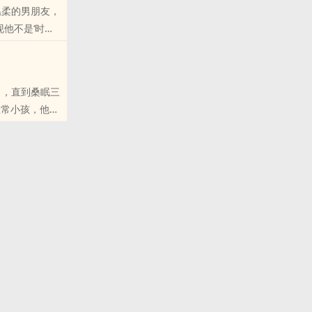
温柔的男朋友，
他不是‘时
Q群和微博里
了，直到桑眠三
正常小孩，他被
您QQ群和微