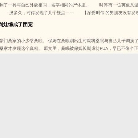
到了一具与自己外貌相同，名字相同的尸体里。 ‘时停’有一位英俊又
’。 没多久，时停发现了几个疑点—— 【深爱‘时停’的男朋友没有发现
【每
到娃综成了团宠
位书友要是觉得《失忆后它们都想占有我》还不错的话请不要忘记向您Q
！
豪门桑家的小少爷桑眠。 保姆在桑眠刚出生时就将桑眠与自己儿子调换
桑家才发现这个真相。 原文里，桑眠被保姆长期虐待PUA，早已不像个
位书友要是觉得《丧尸崽崽穿到娃综成了团宠》还不错的话请不要忘记向
荐哦！