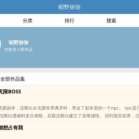
昭野弥弥
分类
排行
搜索
昭野弥弥
共收录 3 部作品
的全部作品集
限BOSS
级无限副本，沈斯白从无限世界离开时，带走了副本里的一个npc。 npc是
沈斯白遇难时多次相助，且跟沈斯白建立了深厚感情。 回到现实世界，
..
都想占有我
位书友要是觉得《漂亮老婆是无限BOSS》还不错的话请不要忘记向您Q