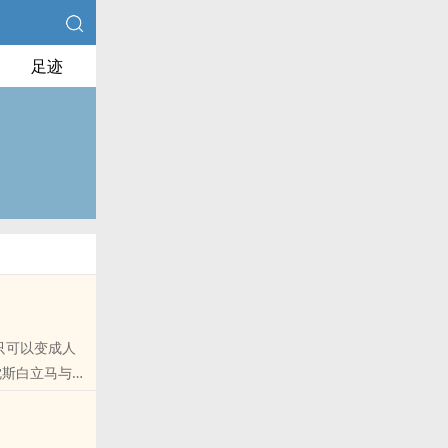
足迹
只可以变成人
沈斯白立马与
Q群和微博里的