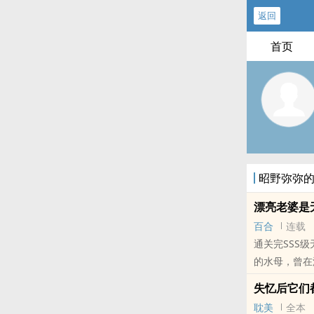
返回
首页
昭野弥弥
漂亮老婆是无
百合
连载
通关完SSS
的水母，曾在
npc领证结婚了
失忆后它们
本站提示：各
耽美
全本
朋友推荐哦！