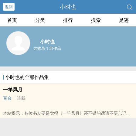
小时也
返回
首页
分类
排行
搜索
足迹
小时也
共收录 1 部作品
小时也的全部作品集
一竿风月
百合
连载
本站提示：各位书友要是觉得《一竿风月》还不错的话请不要忘记向
您QQ群和微博里的朋友推荐哦！